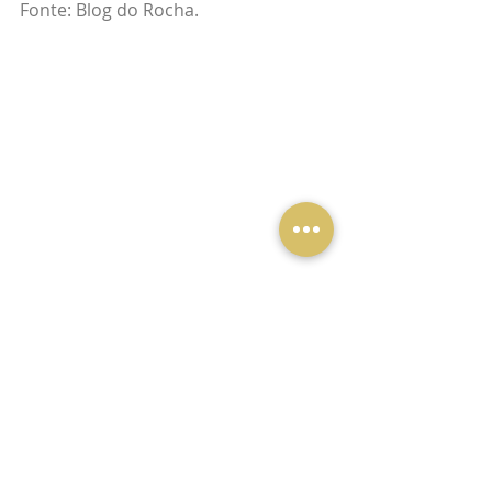
Fonte: Blog do Rocha.
Qualquer questão sobre o assunto, 
o time está ao inteiro dispor para 
esclarecimentos adicionais 
necessários, em especial o próprio 
Dr. Thiago ALló, no e-mail 