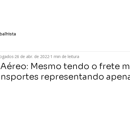
Quem Somos
Áreas de At
balhista
vogados
26 de abr. de 2022
1 min de leitura
 Aéreo: Mesmo tendo o frete m
ansportes representando apenas