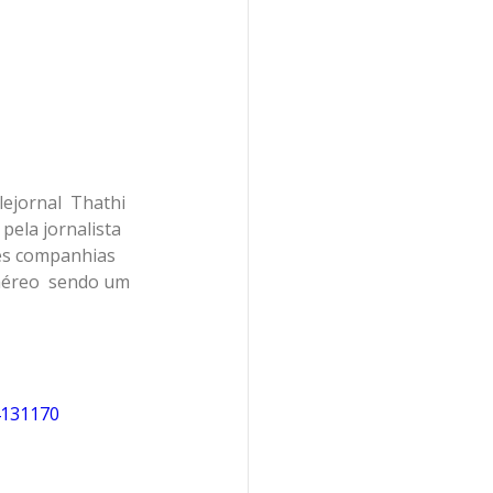
lejornal  Thathi 
ela jornalista 
es companhias 
aéreo  sendo um 
4131170