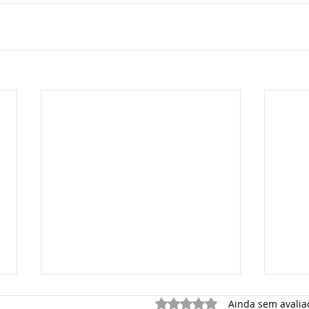
Avaliado com 0 de 5 estrelas.
Ainda sem avalia