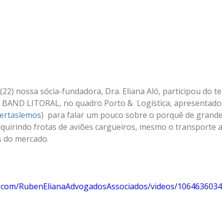
 (22) nossa sócia-fundadora, Dra. Eliana Aló, participou do te
BAND LITORAL, no quadro Porto &  Logística, apresentado p
ertaslemos
)  para falar um pouco sobre o porquê de grand
quirindo frotas de aviões cargueiros, mesmo o transporte 
s do mercado.
k.com/RubenElianaAdvogadosAssociados/videos/106463603