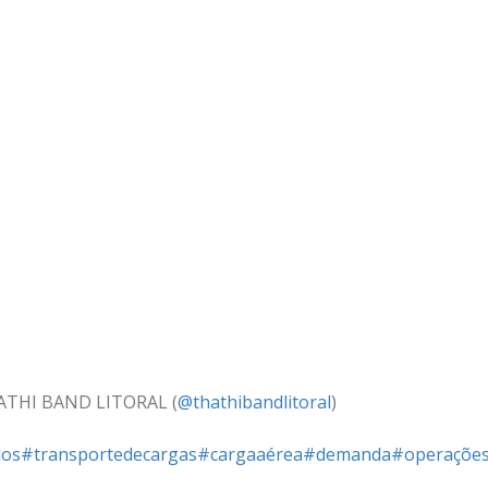
ATHI BAND LITORAL (
@thathibandlitoral
)
dos
#transportedecargas
#cargaaérea
#demanda
#operações