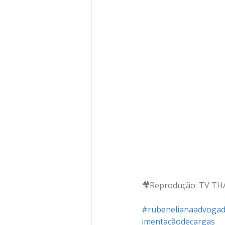
🎥Reprodução: TV TH
#rubenelianaadvoga
imentaçãodecargas