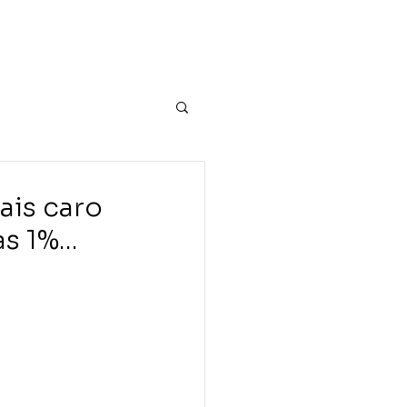
uação
Equipe
Blog
Contato
ais caro
 1%...