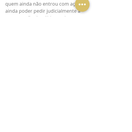
quem ainda não entrou com ação 
ainda poder pedir judicialmente a 
recuperação dos últimos cinco anos.
Fonte: 
https://noticias.stf.jus.br/postsnoticia
s/stf-reinicia-julgamento-sobre-
incidencia-do-iss-na-base-de-calculo-
do-pis-cofins/
Qualquer questão sobre o assunto, 