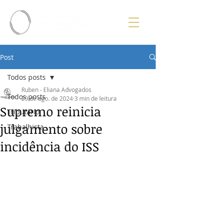
Post
Todos posts
Ruben - Eliana Advogados
Todos posts
29 de ago. de 2024
3 min de leitura
Supremo reinicia
Tributário
julgamento sobre
Trabalhista
incidência do ISS