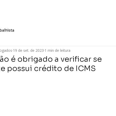
Quem Somos
Áreas de At
balhista
vogados
19 de set. de 2023
1 min de leitura
não é obrigado a verificar se
te possui crédito de ICMS