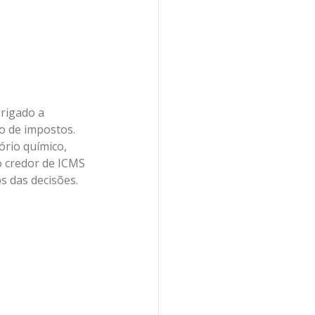
brigado a 
o de impostos. 
rio químico, 
o credor de ICMS 
s das decisões.