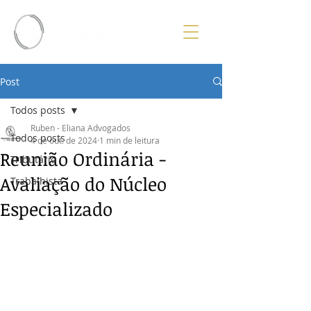
Post
Todos posts
Ruben - Eliana Advogados
Todos posts
4 de out. de 2024
1 min de leitura
Reunião Ordinária -
Tributário
Avaliação do Núcleo
Trabalhista
Especializado