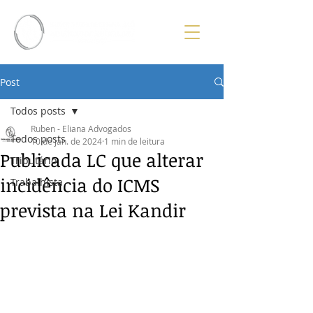
Post
Todos posts
Ruben - Eliana Advogados
Todos posts
10 de jan. de 2024
1 min de leitura
Publicada LC que alterar
Tributário
incidência do ICMS
Trabalhista
prevista na Lei Kandir