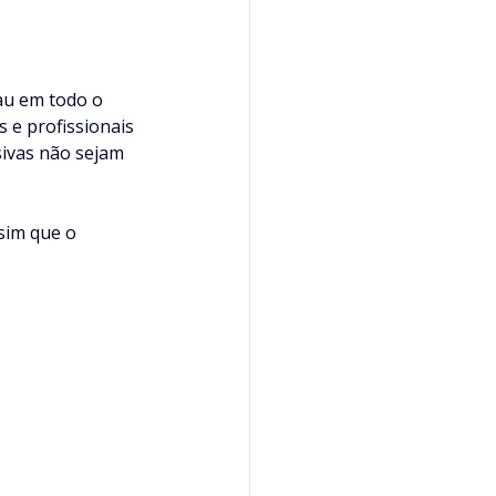
au em todo o 
 e profissionais 
sivas não sejam 
im que o 