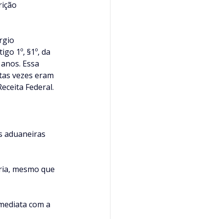
ição 
rgio 
go 1º, §1º, da 
 anos. Essa 
tas vezes eram 
eceita Federal.
s aduaneiras 
ária, mesmo que 
mediata com a 