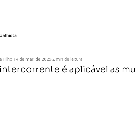
Quem Somos
Áreas de At
balhista
a Filho
14 de mar. de 2025
2 min de leitura
intercorrente é aplicável as mu