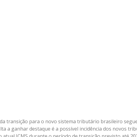
da transição para o novo sistema tributário brasileiro segu
ta a ganhar destaque é a possível incidência dos novos trib
o atual ICMS durante o período de transição previsto até 20