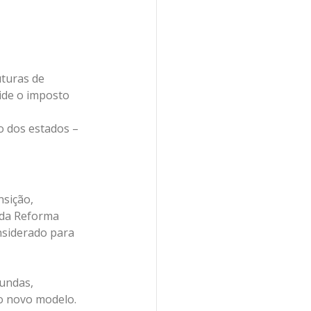
uturas de 
cide o imposto 
o dos estados – 
sição, 
 da Reforma 
nsiderado para 
undas, 
o novo modelo.