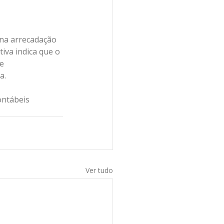
 na arrecadação 
iva indica que o 
e 
a.
ontábeis
Ver tudo