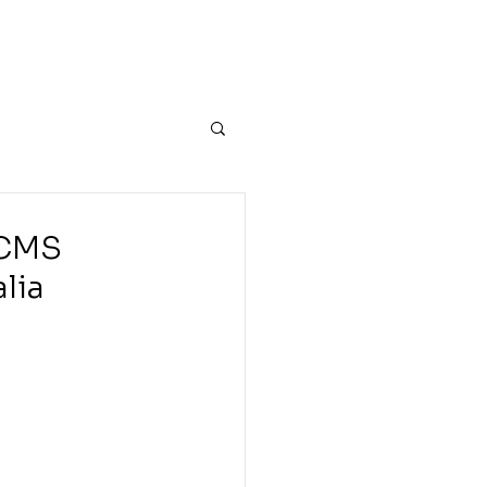
uação
Equipe
Blog
Contato
ICMS
lia