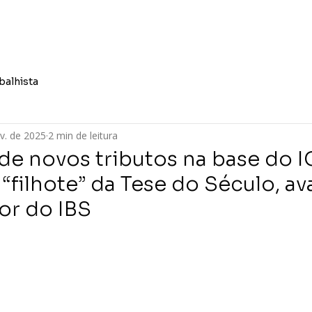
Quem Somos
Áreas de At
balhista
v. de 2025
2 min de leitura
 de novos tributos na base do 
“filhote” da Tese do Século, ava
r do IBS