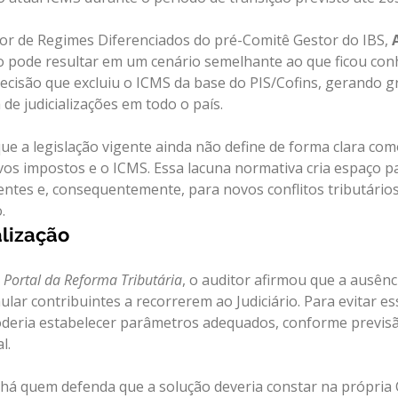
r de Regimes Diferenciados do pré-Comitê Gestor do IBS, 
ão pode resultar em um cenário semelhante ao que ficou con
ecisão que excluiu o ICMS da base do PIS/Cofins, gerando g
de judicializações em todo o país.
ue a legislação vigente ainda não define de forma clara com
vos impostos e o ICMS. Essa lacuna normativa cria espaço p
entes e, consequentemente, para novos conflitos tributários
.
alização
 
Portal da Reforma Tributária
, o auditor afirmou que a ausênc
ular contribuintes a recorrerem ao Judiciário. Para evitar e
oderia estabelecer parâmetros adequados, conforme previsã
l.
, há quem defenda que a solução deveria constar na própria 