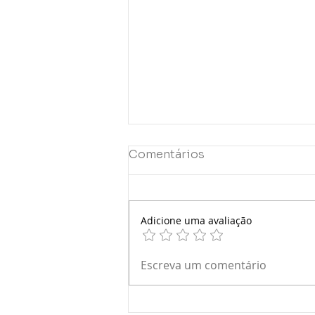
Comentários
Adicione uma avaliação
PGFN abre nova
Escreva um comentário
oportunidade para
negociação de débitos
inscritos em Dívida Ativa