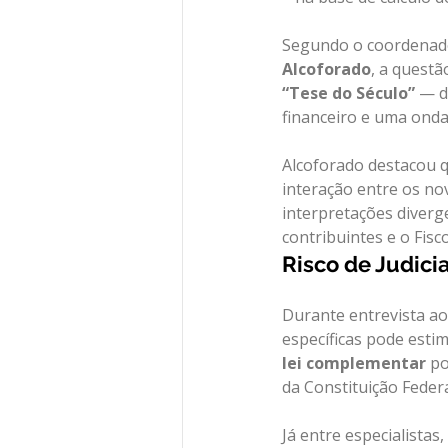
Segundo o coordenado
Alcoforado
, a quest
“Tese do Século”
 — d
financeiro e uma onda 
Alcoforado destacou q
interação entre os no
interpretações diverg
contribuintes e o Fisco
Risco de Judici
Durante entrevista ao
específicas pode estim
lei complementar
 p
da Constituição Federa
Já entre especialistas