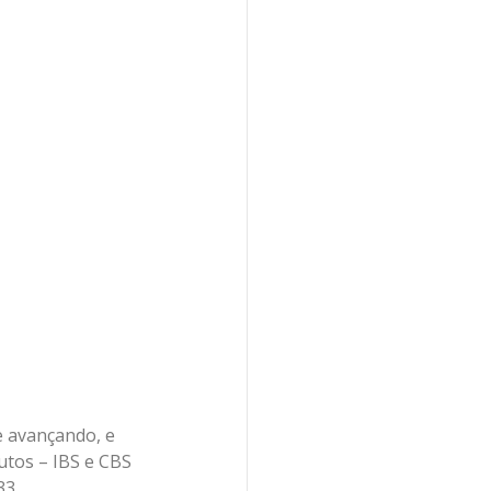
e avançando, e 
utos – IBS e CBS 
33.