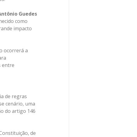
Antônio Guedes 
hecido como 
rande impacto 
o ocorrerá a 
ara 
 entre 
ia de regras 
sse cenário, uma 
o do artigo 146 
Constituição, de 