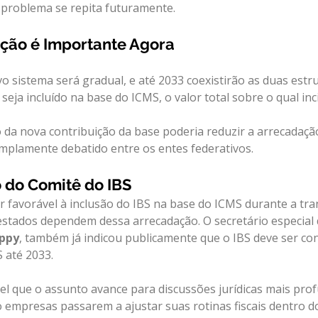
 problema se repita futuramente.
ição é Importante Agora
o sistema será gradual, e até 2033 coexistirão as duas estr
 seja incluído na base do ICMS, o valor total sobre o qual in
o da nova contribuição da base poderia reduzir a arrecadaçã
mplamente debatido entre os entes federativos.
 do Comitê do IBS
r favorável à inclusão do IBS na base do ICMS durante a tran
stados dependem dessa arrecadação. O secretário especial
ppy
, também já indicou publicamente que o IBS deve ser co
S até 2033.
vel que o assunto avance para discussões jurídicas mais prof
empresas passarem a ajustar suas rotinas fiscais dentro d