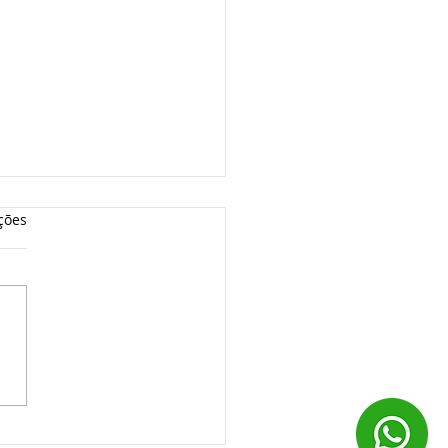
ções
tiça suspende
nção de IR sobre
dendos para empresas
ucro Real