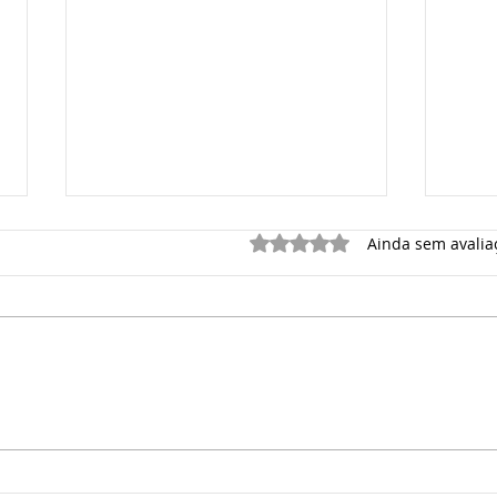
Avaliado com 0 de 5 estrelas.
Ainda sem avalia
Escala 6x1: debate sobre
Jus
mudanças na jornada de
rete
trabalho ganha força no
divi
Brasil
do L