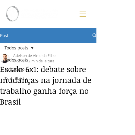
Post
Todos posts
Adelson de Almeida Filho
Todos posts
8 de jun.
2 min de leitura
Escala 6x1: debate sobre
Tributário
mudanças na jornada de
Trabalhista
trabalho ganha força no
Brasil