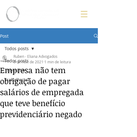
Post
Todos posts
Ruben - Eliana Advogados
Todos posts
8 de nov. de 2021
1 min de leitura
Empresa não tem
Tributário
obrigação de pagar
Trabalhista
salários de empregada
que teve benefício
previdenciário negado