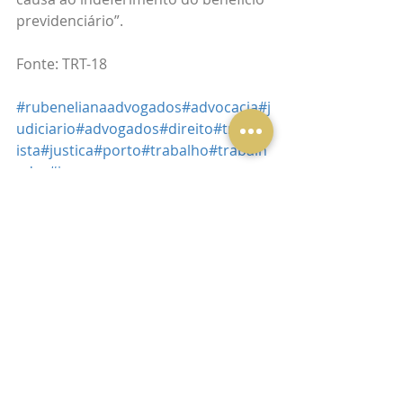
previdenciário”.
Fonte: TRT-18
#rubenelianaadvogados
#advocacia
#j
udiciario
#advogados
#direito
#trabalh
ista
#justica
#porto
#trabalho
#trabalh
ador
#jus
Posts recentes
Ver tudo