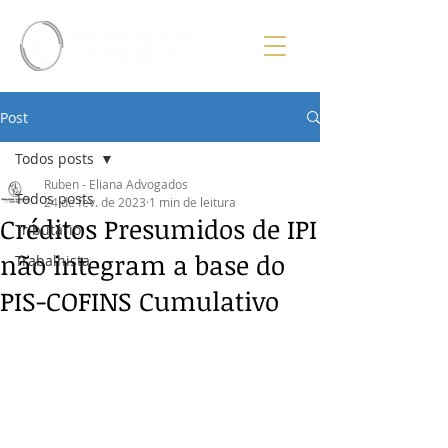
Post
Todos posts
Ruben - Eliana Advogados
Todos posts
24 de fev. de 2023
1 min de leitura
Créditos Presumidos de IPI
Tributário
não integram a base do
Trabalhista
PIS-COFINS Cumulativo