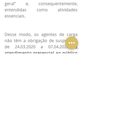
geral” e, consequentemente, 
entendidas como atividades 
essenciais.
Desse modo, os agentes de carga 
não têm a obrigação de suspender, 
de 24.03.2020 a 07.04.2020, 
o 
atendimento presencial ao público
ou funcionar nesse período apenas 
para desempenhar atividades 
internas.
De outra sorte, mesmo que as 
atividades dos agentes de carga não 
se enquadrassem no conceito de 
atividades essenciais, nada os 
impediria de funcionar apenas para 