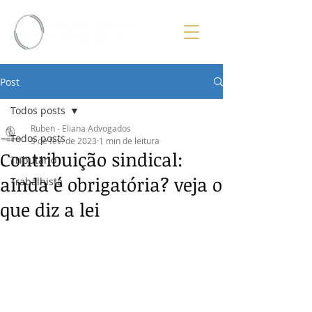
Post
Todos posts
Ruben - Eliana Advogados
Todos posts
3 de fev. de 2023
1 min de leitura
Contribuição sindical:
Tributário
ainda é obrigatória? veja o
Trabalhista
que diz a lei