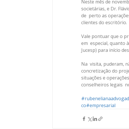
Neste mês de novembro
societárias, e Dr. Flá
de  perto as operaçõ
clientes do escritório.
Vale pontuar que o pr
em  especial, quanto à
Jucesp) para início de
Na  visita, puderam, 
concretização do proj
situações e operações 
conselheiros legais  n
#rubenelianaadvoga
co
#empresarial