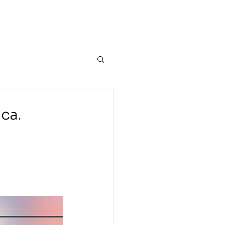
uação
Equipe
Blog
Contato
ca.