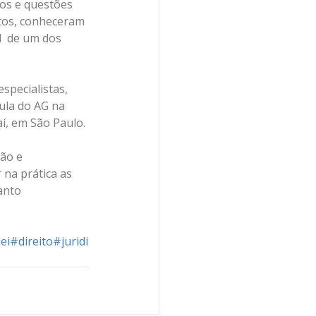
os e questões 
ratos, conheceram 
  de um dos 
specialistas, 
ula do AG na 
aí, em São Paulo.
ão e 
na prática as 
anto 
ei
#direito
#juridi