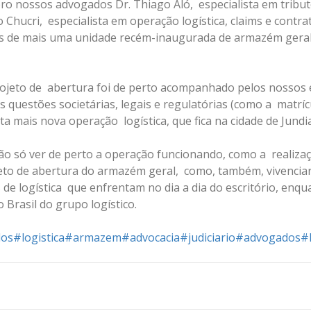
 nossos advogados Dr. Thiago Aló,  especialista em tribut
vio Chucri,  especialista em operação logística, claims e cont
es de mais uma unidade recém-inaugurada de armazém geral
ojeto de  abertura foi de perto acompanhado pelos nossos e
s questões societárias, legais e regulatórias (como a  matríc
sta mais nova operação  logística, que fica na cidade de Jundi
não só ver de perto a operação funcionando, como a  realizaç
eto de abertura do armazém geral,  como, também, vivenciar 
de logística  que enfrentam no dia a dia do escritório, enqu
o Brasil do grupo logístico.
dos
#logistica
#armazem
#advocacia
#judiciario
#advogados
#l