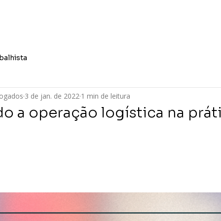
Quem Somos
Áreas de At
balhista
vogados
3 de jan. de 2022
1 min de leitura
 a operação logística na práti