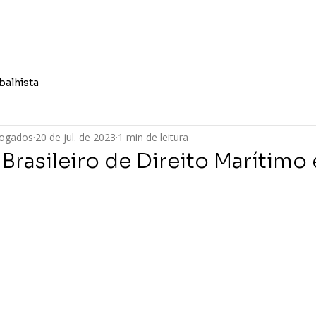
Quem Somos
Áreas de At
balhista
vogados
20 de jul. de 2023
1 min de leitura
rasileiro de Direito Marítimo 