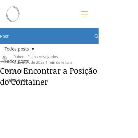
Post
Todos posts
Ruben - Eliana Advogados
Todos posts
2 de mar. de 2023
1 min de leitura
Como Encontrar a Posição
Tributário
do Container
Trabalhista