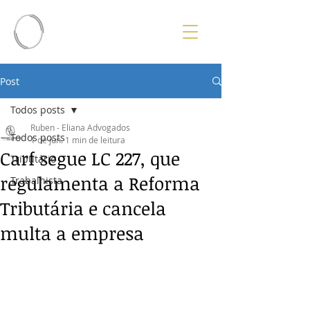
Post
Todos posts
Ruben - Eliana Advogados
Todos posts
1 de jun.
1 min de leitura
Carf segue LC 227, que
Tributário
regulamenta a Reforma
Trabalhista
Tributária e cancela
multa a empresa